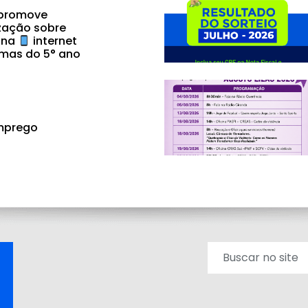
 promove
zação sobre
 na
internet
mas do 5° ano
mprego