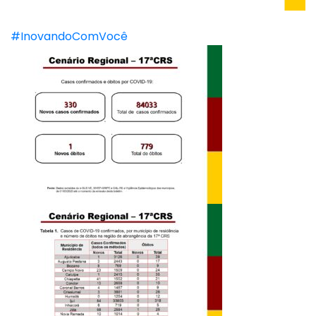
#InovandoComVocê