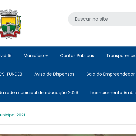
vid 19
Município
Contas Públicas
Transparênci
CS-FUNDEB
Aviso de Dispensas
Sala do Empreendedor
 da rede municipal de educação 2026
Licenciamento Ambie
nicipal 2021