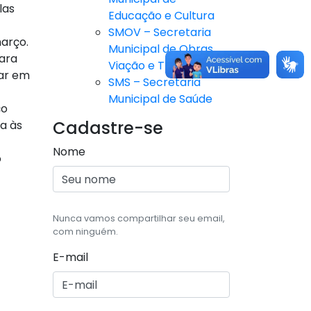
las
Educação e Cultura
SMOV – Secretaria
março.
Municipal de Obras,
para
Viação e Trânsito
rar em
SMS – Secretaria
Municipal de Saúde
ço
Cadastre-se
ta às
Nome
o
Nunca vamos compartilhar seu email,
com ninguém.
E-mail