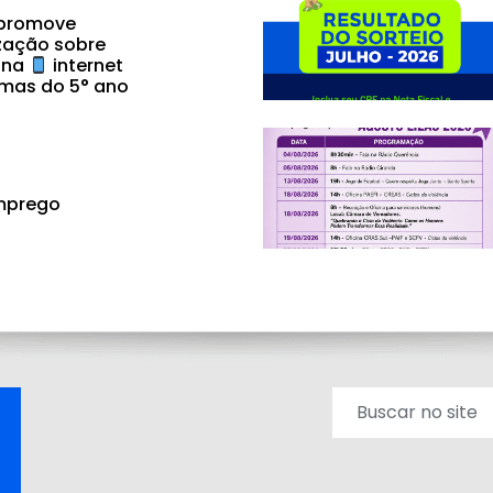
 promove
zação sobre
 na
internet
mas do 5° ano
mprego