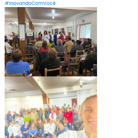
#InovandoComVocê