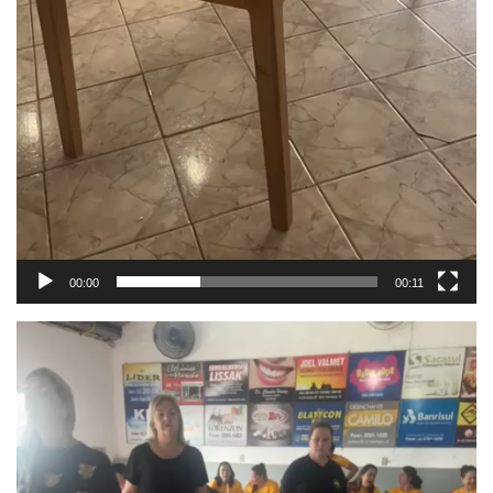
00:00
00:11
Tocador
de
vídeo