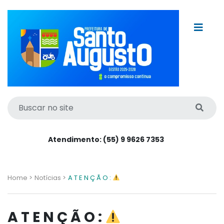
Atendimento: (55) 9 9626 7353
Home >
Notícias >
A T E N Ç Ã O :
A T E N Ç Ã O :