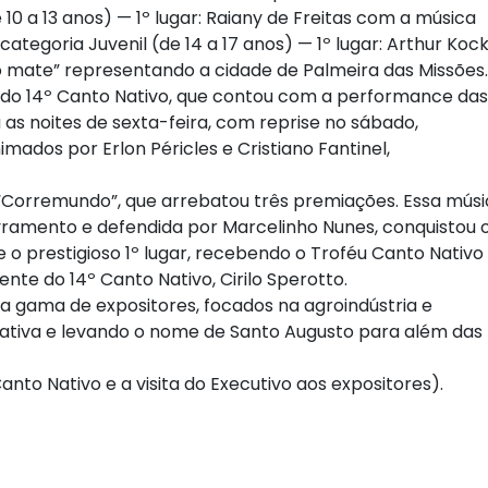
 10 a 13 anos) — 1º lugar: Raiany de Freitas com a música
categoria Juvenil (de 14 a 17 anos) — 1º lugar: Arthur Koc
mo mate” representando a cidade de Palmeira das Missões.
 14º Canto Nativo, que contou com a performance das
s noites de sexta-feira, com reprise no sábado,
ados por Erlon Péricles e Cristiano Fantinel,
“Corremundo”, que arrebatou três premiações. Essa músi
vramento e defendida por Marcelinho Nunes, conquistou 
 o prestigioso 1º lugar, recebendo o Troféu Canto Nativo
nte do 14º Canto Nativo, Cirilo Sperotto.
ama de expositores, focados na agroindústria e
ciativa e levando o nome de Santo Augusto para além das
anto Nativo e a visita do Executivo aos expositores).