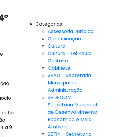
4º
Categorias
Assessoria Jurídica
Comunicação
Cultura
Cultura – Lei Paulo
de
Gustavo
Gabinete
SEAD – Secretaria
Municipal de
ação
Administração
SEDECOM –
gócio
Secretaria Municipal
de Desenvolvimento
rancho
Econômico e Meio
ção
Ambiente
 4 a 9
SEFIN – Secretaria
co