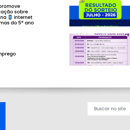
 promove
zação sobre
 na
internet
mas do 5° ano
mprego