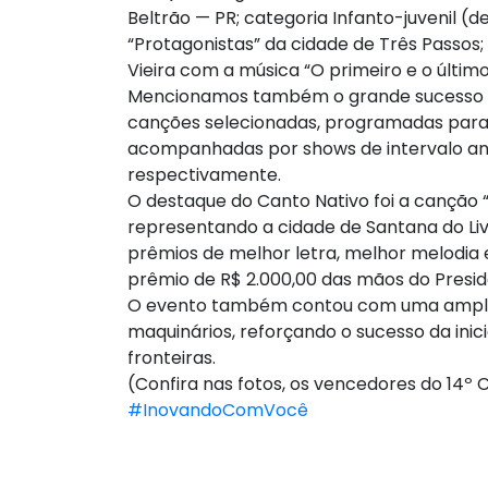
Beltrão — PR; categoria Infanto-juvenil (de
“Protagonistas” da cidade de Três Passos; 
Vieira com a música “O primeiro e o últi
Mencionamos também o grande sucesso do
canções selecionadas, programadas para a
acompanhadas por shows de intervalo anim
respectivamente.
O destaque do Canto Nativo foi a canção 
representando a cidade de Santana do Li
prêmios de melhor letra, melhor melodia e
prêmio de R$ 2.000,00 das mãos do Preside
O evento também contou com uma ampla g
maquinários, reforçando o sucesso da ini
fronteiras.
(Confira nas fotos, os vencedores do 14º C
#InovandoComVocê