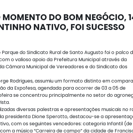
RO MOMENTO DO BOM NEGÓCIO, 1
NTINHO NATIVO, FOI SUCESSO
o Parque do Sindicato Rural de Santo Augusto foi o palco 
com o valioso apoio da Prefeitura Municipal através da
, da Câmara Municipal de Vereadores e do Sindicato dos
 Jorge Rodrigues, assumiu um formato distinto em compar
ão da Expofesa, agendada para ocorrer de 03 a 05 de
ofeira se concentrou principalmente no setor do agrone
ista.
alizadas diversas palestras e apresentações musicais no 
 da presidenta Dione Sperotto, destacou-se a apresenta
tivo, com os seguintes vencedores: categoria Infantil (de
za com a música “Carreira de campo” da cidade de Francis