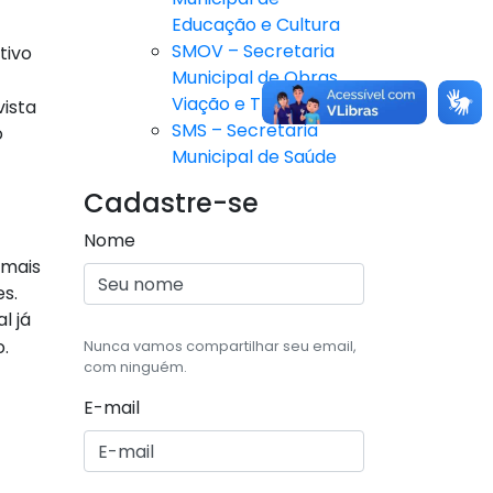
Educação e Cultura
SMOV – Secretaria
tivo
Municipal de Obras,
Viação e Trânsito
ista
SMS – Secretaria
o
Municipal de Saúde
Cadastre-se
Nome
 mais
s.
l já
.
Nunca vamos compartilhar seu email,
com ninguém.
E-mail