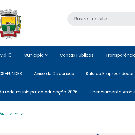
vid 19
Município
Contas Públicas
Transparênci
CS-FUNDEB
Aviso de Dispensas
Sala do Empreendedor
 da rede municipal de educação 2026
Licenciamento Ambie
ÁRIOS??‍???‍?