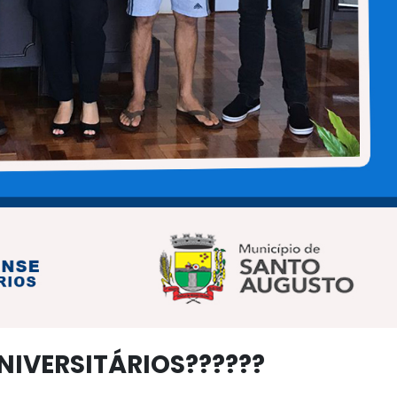
NIVERSITÁRIOS??‍???‍?