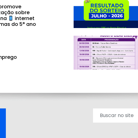
 promove
zação sobre
 na
internet
mas do 5° ano
mprego