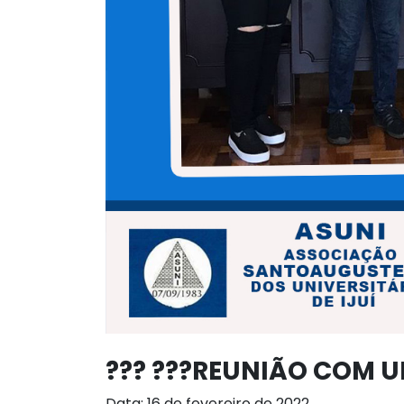
??‍? ??‍?REUNIÃO COM U
Data: 16 de fevereiro de 2022