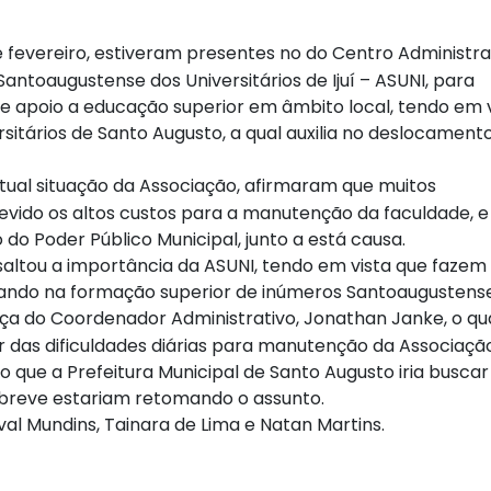
e fevereiro, estiveram presentes no do Centro Administra
antoaugustense dos Universitários de Ijuí – ASUNI, para
e apoio a educação superior em âmbito local, tendo em v
rsitários de Santo Augusto, a qual auxilia no deslocament
ual situação da Associação, afirmaram que muitos
devido os altos custos para a manutenção da faculdade, e
do Poder Público Municipal, junto a está causa.
essaltou a importância da ASUNI, tendo em vista que fazem
udando na formação superior de inúmeros Santoaugustense
ça do Coordenador Administrativo, Jonathan Janke, o qua
r das dificuldades diárias para manutenção da Associação
 que a Prefeitura Municipal de Santo Augusto iria buscar
em breve estariam retomando o assunto.
l Mundins, Tainara de Lima e Natan Martins.