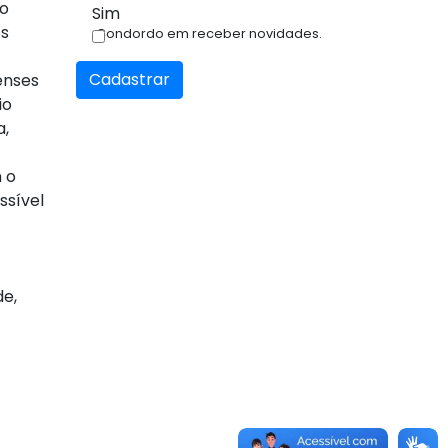
ão
Sim
os
Condordo em receber novidades.
Cadastrar
enses
io
a,
 o
ssível
de,