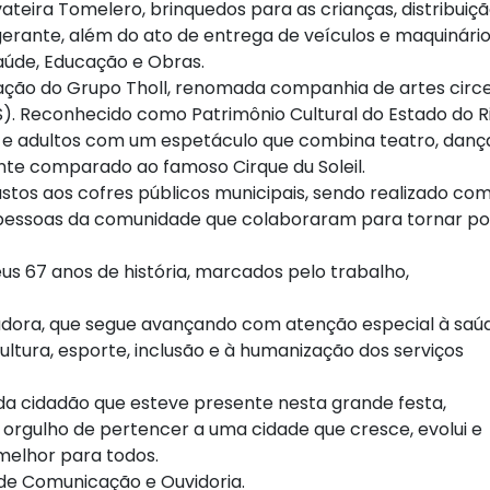
ateira Tomelero, brinquedos para as crianças, distribuiç
gerante, além do ato de entrega de veículos e maquinári
Saúde, Educação e Obras.
tação do Grupo Tholl, renomada companhia de artes circ
S). Reconhecido como Patrimônio Cultural do Estado do R
s e adultos com um espetáculo que combina teatro, danç
te comparado ao famoso Cirque du Soleil.
tos aos cofres públicos municipais, sendo realizado com
 pessoas da comunidade que colaboraram para tornar po
 67 anos de história, marcados pelo trabalho,
dora, que segue avançando com atenção especial à saú
 cultura, esporte, inclusão e à humanização dos serviços
da cidadão que esteve presente nesta grande festa,
 orgulho de pertencer a uma cidade que cresce, evolui e
melhor para todos.
 de Comunicação e Ouvidoria.