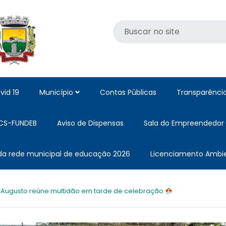
vid 19
Município
Contas Públicas
Transparênci
CS-FUNDEB
Aviso de Dispensas
Sala do Empreendedor
 da rede municipal de educação 2026
Licenciamento Ambie
 Augusto reúne multidão em tarde de celebração