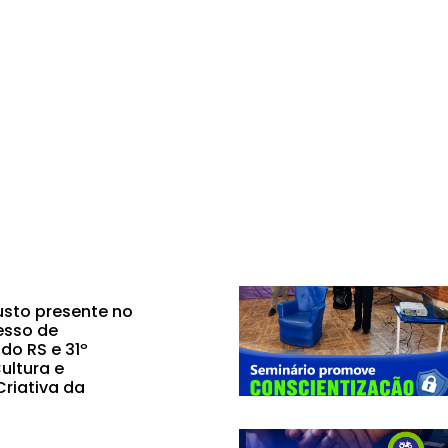
sto presente no
esso de
do RS e 31º
ultura e
riativa da