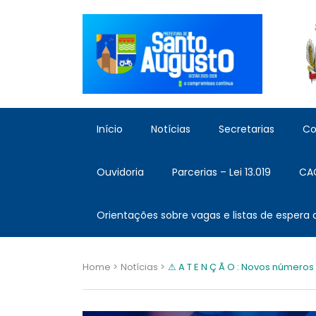
Início
Notícias
Secretarias
Co
Ouvidoria
Parcerias – Lei 13.019
CA
Orientações sobre vagas e listas de espera
Home >
Notícias >
⚠ A T E N Ç Ã O : Novos números