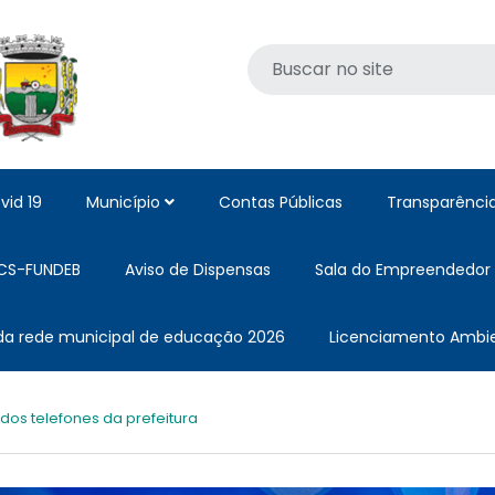
vid 19
Município
Contas Públicas
Transparênci
CS-FUNDEB
Aviso de Dispensas
Sala do Empreendedor
 da rede municipal de educação 2026
Licenciamento Ambie
 dos telefones da prefeitura