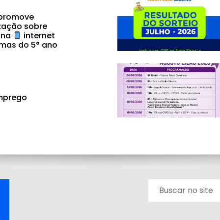
 promove
zação sobre
 na
internet
mas do 5° ano
mprego