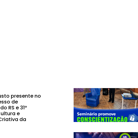
sto presente no
esso de
do RS e 31º
ultura e
riativa da