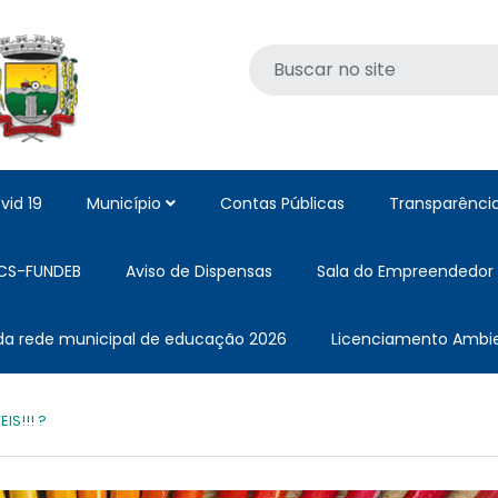
vid 19
Município
Contas Públicas
Transparênci
CS-FUNDEB
Aviso de Dispensas
Sala do Empreendedor
 da rede municipal de educação 2026
Licenciamento Ambie
S!!! ?