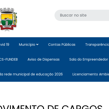
vid 19
Município
Contas Públicas
Transparênci
CS-FUNDEB
Aviso de Dispensas
Sala do Empreendedor
 da rede municipal de educação 2026
Licenciamento Ambie
OVIMENTO DE CARGOS